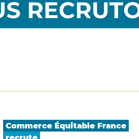
Commerce Équitable
France
recrute