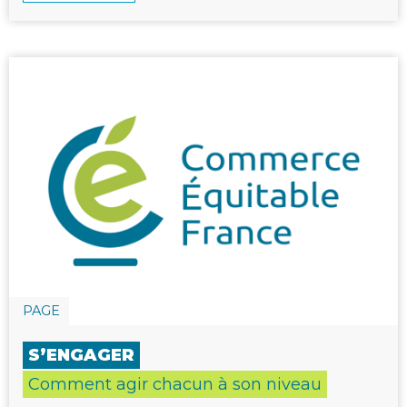
PAGE
S’ENGAGER
Comment agir chacun à son niveau