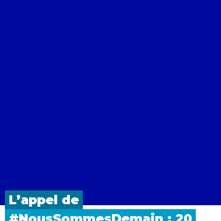
L’appel
de
#NousSommesDemain :
20