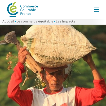
Accueil
›
Le commerce équitable
›
Les impacts