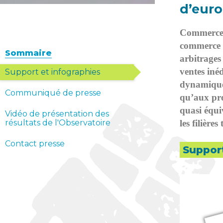
d’euro
Commerce É
commerce é
Sommaire
arbitrages
ventes iné
Support et infographies
dynamique 
Communiqué de presse
qu’aux pro
quasi équiv
Vidéo de présentation des
résultats de l'Observatoire
les filières
Contact presse
Support