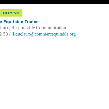
 presse
 Equitable France
claux
, Responsable Communication
12 58 /
l.duclaux@commercequitable.org