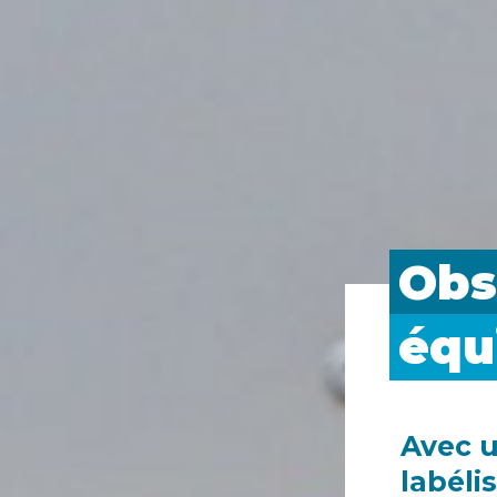
Obs
équ
Avec u
labéli