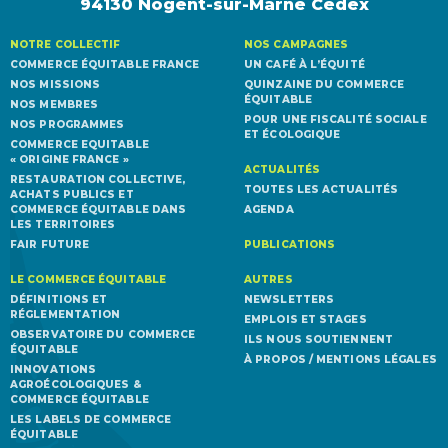
94130 Nogent-sur-Marne Cedex
NOTRE COLLECTIF
NOS CAMPAGNES
COMMERCE ÉQUITABLE FRANCE
UN CAFÉ À L’ÉQUITÉ
NOS MISSIONS
QUINZAINE DU COMMERCE
ÉQUITABLE
NOS MEMBRES
POUR UNE FISCALITÉ SOCIALE
NOS PROGRAMMES
ET ÉCOLOGIQUE
COMMERCE EQUITABLE
« ORIGINE FRANCE »
ACTUALITÉS
RESTAURATION COLLECTIVE,
TOUTES LES ACTUALITÉS
ACHATS PUBLICS ET
COMMERCE ÉQUITABLE DANS
AGENDA
LES TERRITOIRES
FAIR FUTURE
PUBLICATIONS
LE COMMERCE ÉQUITABLE
AUTRES
DÉFINITIONS ET
NEWSLETTERS
RÉGLEMENTATION
EMPLOIS ET STAGES
OBSERVATOIRE DU COMMERCE
ILS NOUS SOUTIENNENT
ÉQUITABLE
À PROPOS / MENTIONS LÉGALES
INNOVATIONS
AGROÉCOLOGIQUES &
COMMERCE ÉQUITABLE
LES LABELS DE COMMERCE
ÉQUITABLE