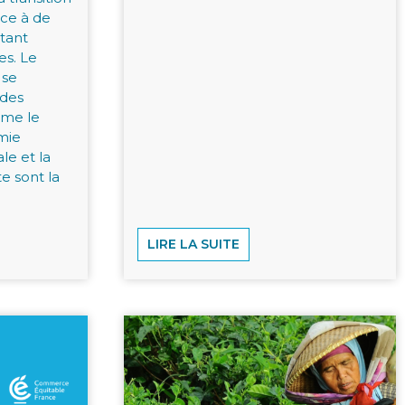
ce à de
 tant
es. Le
 se
 des
omme le
mie
ale et la
e sont la
LIRE LA SUITE