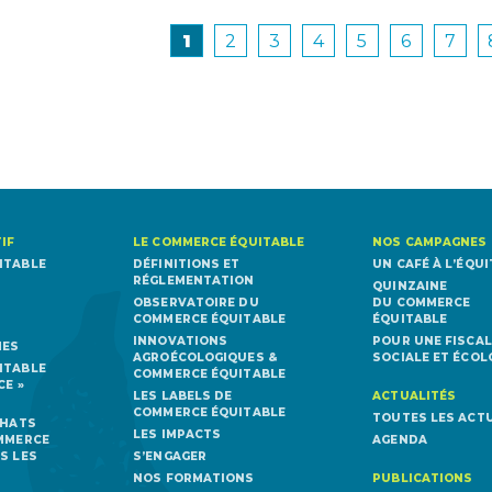
1
2
3
4
5
6
7
IF
LE COMMERCE ÉQUITABLE
NOS CAMPAGNES
ITABLE
DÉFINITIONS ET
UN CAFÉ À L’ÉQUI
RÉGLEMENTATION
QUINZAINE
OBSERVATOIRE DU
DU COMMERCE
COMMERCE ÉQUITABLE
ÉQUITABLE
INNOVATIONS
POUR UNE FISCAL
MES
AGROÉCOLOGIQUES &
SOCIALE ET ÉCOL
ITABLE
COMMERCE ÉQUITABLE
CE »
LES LABELS DE
ACTUALITÉS
COMMERCE ÉQUITABLE
TOUTES LES ACT
CHATS
LES IMPACTS
OMMERCE
AGENDA
S LES
S’ENGAGER
NOS FORMATIONS
PUBLICATIONS