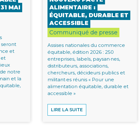
 31 MAI
ALIMENTAIRE :
ÉQUITABLE, DURABLE ET
ACCESSIBLE
Communiqué de presse
s
 seront
Assises nationales du commerce
nce et
équitable, édition 2026 : 250
 et
entreprises, labels, paysan·nes,
ieux
distributeurs, associations,
 de notre
chercheurs, décideurs publics et
main et la
militant·es réunis « Pour une
quitable,
alimentation équitable, durable et
accessible »
LIRE LA SUITE