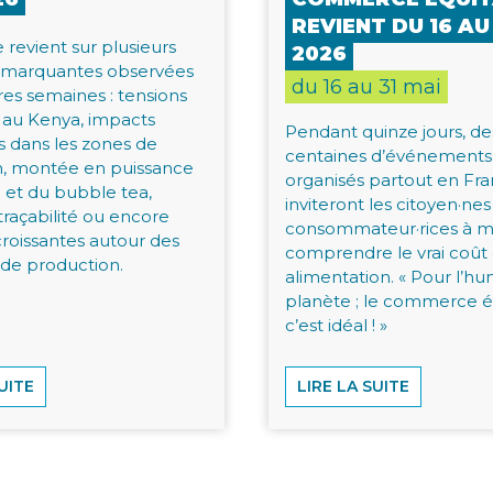
REVIENT DU 16 AU
e revient sur plusieurs
2026
s marquantes observées
du 16 au 31 mai
res semaines : tensions
s au Kenya, impacts
Pendant quinze jours, de
s dans les zones de
centaines d’événements
n, montée en puissance
organisés partout en Fra
et du bubble tea,
inviteront les citoyen·nes
traçabilité ou encore
consommateur·rices à m
croissantes autour des
comprendre le vrai coût
 de production.
alimentation. « Pour l’hu
planète ; le commerce é
c’est idéal ! »
UITE
LIRE LA SUITE