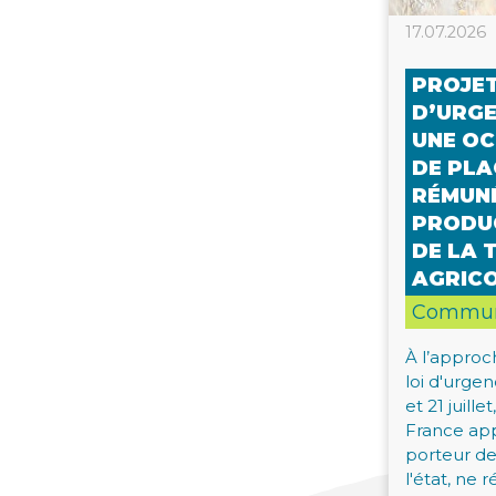
17.07.2026
PROJET
D’URGE
UNE O
DE PLA
RÉMUN
PRODU
DE LA 
AGRIC
Commun
À l’approc
loi d'urgen
et 21 juil
France app
porteur de
l'état, ne 