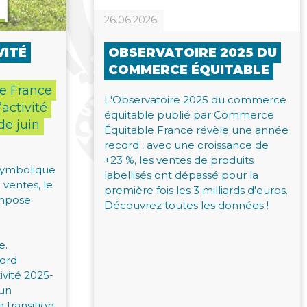
26.06.2026
VITÉ
OBSERVATOIRE 2025 DU
COMMERCE ÉQUITABLE
e France
L'Observatoire 2025 du commerce
activité
équitable publié par Commerce
de juin
Équitable France révèle une année
record : avec une croissance de
+23 %, les ventes de produits
 symbolique
labellisés ont dépassé pour la
 ventes, le
première fois les 3 milliards d'euros.
impose
Découvrez toutes les données !
e.
cord
tivité 2025-
 un
 transition