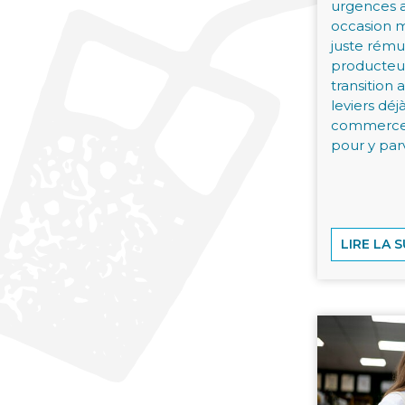
urgences a
occasion 
juste rému
producteur
transition 
leviers dé
commerce 
pour y parv
LIRE LA S