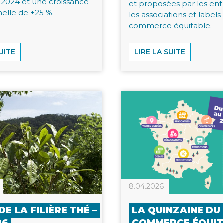
 2024 et une croissance
et proposées par les ent
elle de +25 %.
les associations et labels
commerce équitable.
UITE
LIRE LA SUITE
8.04.2026
DE LA FILIÈRE THÉ –
LA QUINZAINE DU
26
COMMERCE ÉQUIT