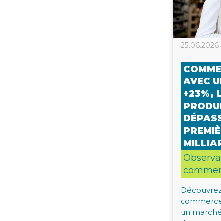
25.06.2026
COMMER
AVEC U
+23%, 
PRODUI
DÉPAS
PREMIÈ
MILLIA
Observa
commerc
Découvrez 
commerce 
un marché 