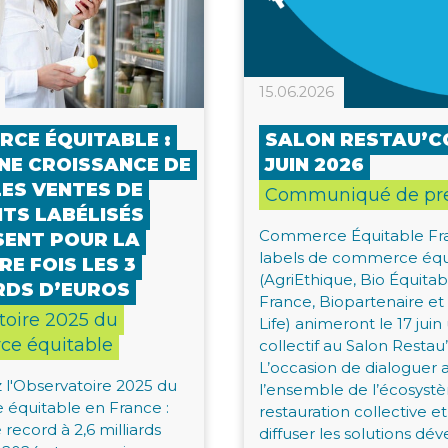
15.06.2026
CE ÉQUITABLE :
SALON RESTAU’CO
NE CROISSANCE DE
JUIN 2026
LES VENTES DE
Communiqué de pr
TS LABÉLISÉS
Commerce Équitable Fra
SENT POUR LA
labels de commerce équ
RE FOIS LES 3
(AgriEthique, Bio Équita
RDS D’EUROS
France, Biopartenaire et 
toire 2025 du
Life) animeront le 17 juin
e équitable
collectif au Salon Restau
L’occasion de dialoguer 
l'Observatoire 2025 du
l’ensemble de l’écosyst
équitable en France :
restauration collective e
record à 2,6 milliards
diffuser les solutions dé