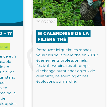
29.05.2026
 – 17
📅 CALENDRIER DE LA
FILIÈRE THÉ
esse
Retrouvez ici quelques rendez-
vous clés de la filière thé en 2026 :
nce et 4
événements professionnels,
itable
festivals, webinaires et temps
ble en
d’échange autour des enjeux de
Fair For
durabilité, de sourcing et des
 un stand
évolutions du marché.
’co.
avec
ème de la
t de
veloppées