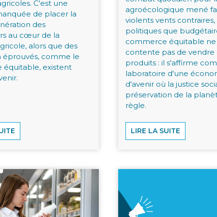
gricoles. C'est une
agroécologique mené fa
manquée de placer la
violents vents contraires,
nération des
politiques que budgétair
s au cœur de la
commerce équitable ne
agricole, alors que des
contente pas de vendre
jà éprouvés, comme le
produits : il s'affirme c
équitable, existent
laboratoire d'une écono
enir.
d'avenir où la justice soci
préservation de la planèt
règle.
UITE
LIRE LA SUITE