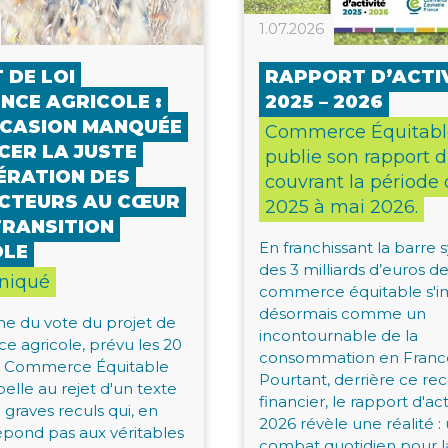
1.07.2026
 DE LOI
RAPPORT D’ACTI
NCE AGRICOLE :
2025 – 2026
CCASION MANQUÉE
Commerce Équitabl
CER LA JUSTE
publie son rapport d’
ÉRATION DES
couvrant la période 
CTEURS AU CŒUR
2025 à mai 2026.
TRANSITION
En franchissant la barre
OLE
des 3 milliards d’euros de
iqué
commerce équitable s'
désormais comme un
he du vote du projet de
incontournable de la
ce agricole, prévu les 20
consommation en Franc
let, Commerce Équitable
Pourtant, derrière ce re
elle au rejet d'un texte
financier, le rapport d'ac
 graves reculs qui, en
2026 révèle une réalité :
répond pas aux véritables
combat quotidien pour la